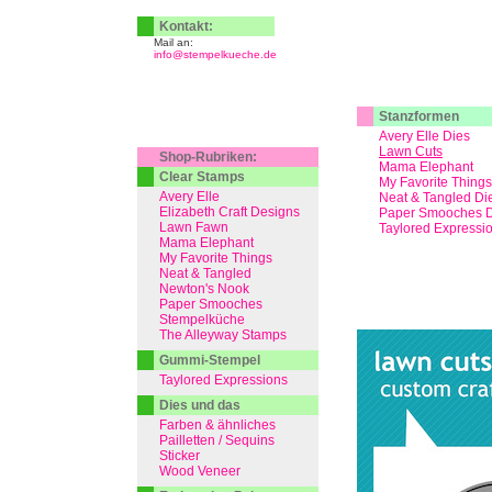
Kontakt:
Mail an:
info@stempelkueche.de
Stanzformen
Avery Elle Dies
Lawn Cuts
Shop-Rubriken:
Mama Elephant
Clear Stamps
My Favorite Things
Avery Elle
Neat & Tangled Di
Elizabeth Craft Designs
Paper Smooches D
Lawn Fawn
Taylored Expressi
Mama Elephant
My Favorite Things
Neat & Tangled
Newton's Nook
Paper Smooches
Stempelküche
The Alleyway Stamps
Gummi-Stempel
Taylored Expressions
Dies und das
Farben & ähnliches
Pailletten / Sequins
Sticker
Wood Veneer