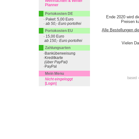
Weihnachten & Winter
Planner
Portokosten DE
Ende 2020 wird di
· Paket: 5,00 Euro
Preisen ka
· ab 50,- Euro portofrei
Alle Bestellungen di
Portokosten EU
· 15,00 Euro
ab 150,- Euro portofrei
Vielen Da
Zahlungsarten
·Banküberweisung
·Kreditkarte
(über PayPal)
·PayPal
Mein Menu
based 
Nicht eingeloggt
[Login]