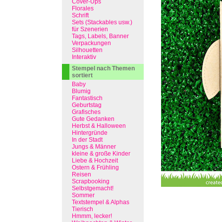
Cover-Ups
Florales
Schrift
Sets (Stackables usw.)
für Szenerien
Tags, Labels, Banner
Verpackungen
Silhouetten
Interaktiv
Stempel nach Themen
sortiert
Baby
Blumig
Fantastisch
Geburtstag
Grafisches
Gute Gedanken
Herbst & Halloween
Hintergründe
In der Stadt
Jungs & Männer
kleine & große Kinder
Liebe & Hochzeit
Ostern & Frühling
Reisen
Scrapbooking
Selbstgemacht!
Sommer
Textstempel & Alphas
Tierisch
Hmmm, lecker!