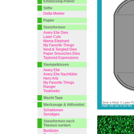
Embossing-Pulver
Stifte
Delta-Marker
Papier
Stanzformen
Avery Elle Dies
Lawn Cuts
Mama Elephant
My Favorite Things
Neat & Tangled Dies
Paper Smooches Dies
Taylored Expressions
Stempelkissen
Avery Elle
Avery Elle Nachfüller
Hero Arts
My Favorite Things
Ranger
Tsukineko
Washi Tape
Werkzeuge & Hilfsmittel
Schablonen
Sonstiges
Stanzformen nach
Themen sortiert
Bordüren