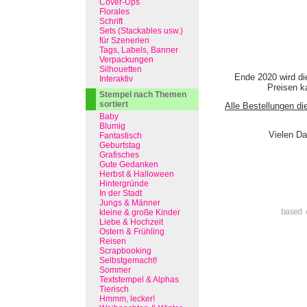
Cover-Ups
Florales
Schrift
Sets (Stackables usw.)
für Szenerien
Tags, Labels, Banner
Verpackungen
Silhouetten
Ende 2020 wird di
Interaktiv
Preisen ka
Stempel nach Themen
sortiert
Alle Bestellungen di
Baby
Blumig
Vielen Da
Fantastisch
Geburtstag
Grafisches
Gute Gedanken
Herbst & Halloween
Hintergründe
In der Stadt
Jungs & Männer
kleine & große Kinder
based 
Liebe & Hochzeit
Ostern & Frühling
Reisen
Scrapbooking
Selbstgemacht!
Sommer
Textstempel & Alphas
Tierisch
Hmmm, lecker!