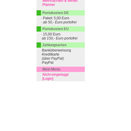
Weihnachten & Winter
Planner
Portokosten DE
· Paket: 5,00 Euro
· ab 50,- Euro portofrei
Portokosten EU
· 15,00 Euro
ab 150,- Euro portofrei
Zahlungsarten
·Banküberweisung
·Kreditkarte
(über PayPal)
·PayPal
Mein Menu
Nicht eingeloggt
[Login]