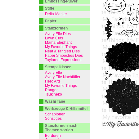
Embossing-Pulver
Stifte
Delta-Marker
Papier
Stanzformen
Avery Elle Dies
Lawn Cuts
Mama Elephant
My Favorite Things
Neat & Tangled Dies
Paper Smooches Dies
Taylored Expressions
Stempelkissen
Avery Elle
Avery Elle Nachfüller
Hero Arts
My Favorite Things
Ranger
Tsukineko
Washi Tape
Werkzeuge & Hilfsmittel
Schablonen
Sonstiges
Stanzformen nach
Themen sortiert
Bordüren