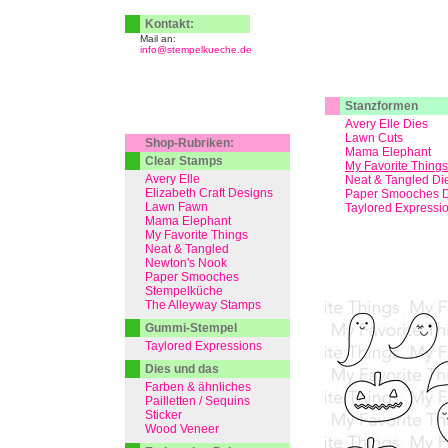
Kontakt:
Mail an:
info@stempelkueche.de
Stanzformen
Avery Elle Dies
Lawn Cuts
Shop-Rubriken:
Mama Elephant
Clear Stamps
My Favorite Things
Avery Elle
Neat & Tangled Di
Elizabeth Craft Designs
Paper Smooches D
Lawn Fawn
Taylored Expressi
Mama Elephant
My Favorite Things
Neat & Tangled
Newton's Nook
Paper Smooches
Stempelküche
The Alleyway Stamps
Gummi-Stempel
Taylored Expressions
Dies und das
Farben & ähnliches
Pailletten / Sequins
Sticker
Wood Veneer